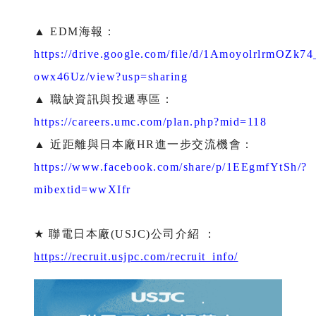
▲ EDM海報：
https://drive.google.com/file/d/1AmoyolrlrmOZk
owx46Uz/view?usp=sharing
▲ 職缺資訊與投遞專區：
https://careers.umc.com/plan.php?mid=118
▲ 近距離與日本廠HR進一步交流機會：
https://www.facebook.com/share/p/1EEgmfYtSh/?
mibextid=wwXIfr
★ 聯電日本廠(USJC)公司介紹
：
https://recruit.usjpc.com/recruit_info/