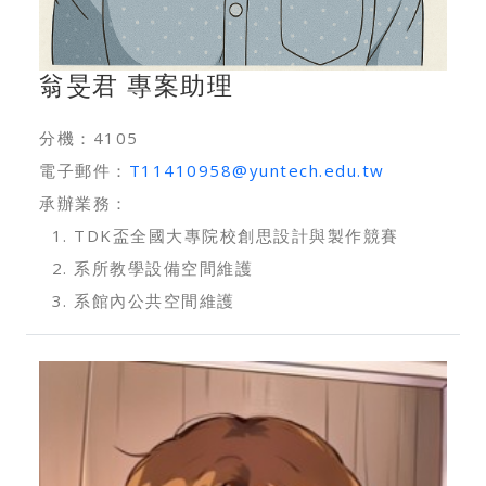
翁旻君 專案助理
分機：4105
電子郵件：
T11410958@yuntech.edu.tw
承辦業務：
TDK盃全國大專院校創思設計與製作競賽
系所教學設備空間維護
系館內公共空間維護