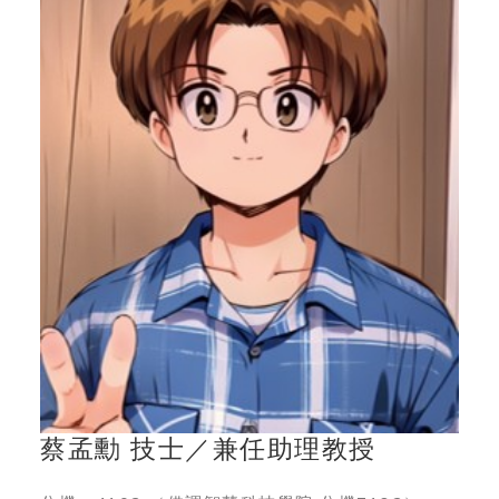
蔡孟勳 技士／兼任助理教授