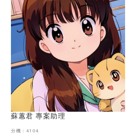
蘇蕙君 專案助理
分機：4104